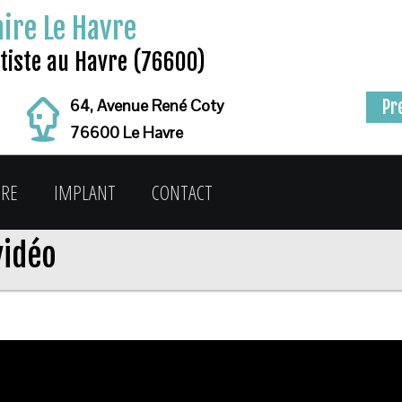
ire Le Havre
tiste au Havre (76600)
64, Avenue René Coty
Pr
76600 Le Havre
IRE
IMPLANT
CONTACT
vidéo